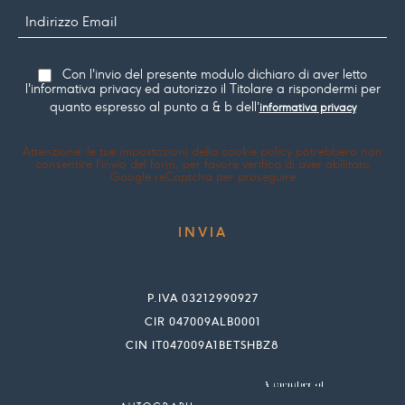
Indirizzo
Email
Consenso
Con l'invio del presente modulo dichiaro di aver letto
l'informativa privacy ed autorizzo il Titolare a rispondermi per
quanto espresso al punto a & b dell’
informativa privacy
Attenzione: le tue impostazioni della cookie policy potrebbero non
consentire l'invio del form, per favore verifica di aver abilitato
Google reCaptcha per proseguire
P.IVA 03212990927
CIR 047009ALB0001
CIN IT047009A1BETSHBZ8