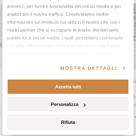
annunci, per fornire funzionalità dei social media e per
analizzare il nostro traffico. Condividiamo inoltre
informazioni sul modo in cui utilizzi il nostro sito con i
nostri partner che si occupano di analisi dei dati web,
pubblicità e social media, i quali potrebbero combinarle
con altre informazioni che hai fornito loro o che hanno
raccolto dal tuo utilizzo dei loro servizi. Consulta la
nostra
Cookie Policy
e la nostra
Privacy Policy
.
MOSTRA DETTAGLI
Voucher Regalo Soggiorno
Vo
Accetta tutti
Regalate un soggiorno all’insegna del benessere
Sce
Personalizza
più esclusivo.
gra
SCOPRI DI PIÙ
SC
Rifiuta