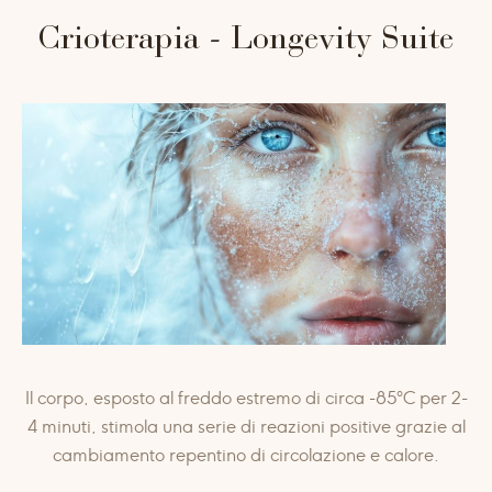
VISO
uniti alla scienza e alla ricerca più avanzata per la
Crioterapia - Longevity Suite
salute e il benessere.
CORPO
Il corpo, esposto al freddo estremo di circa -85°C per 2-
4 minuti, stimola una serie di reazioni positive grazie al
cambiamento repentino di circolazione e calore.