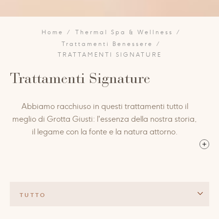
Home
Thermal Spa & Wellness
Trattamenti Benessere
TRATTAMENTI SIGNATURE
Trattamenti Signature
Abbiamo racchiuso in questi trattamenti tutto il
meglio di Grotta Giusti: l’essenza della nostra storia,
il legame con la fonte e la natura attorno.
Vi portano nel silenzio e nella magia del lago
sotterraneo della grotta termale e donano il potere
rigenerante del fango termale, della terra e delle
piante essenziali.
TUTTO
Nascono da millenni di cultura dell’acqua termale,