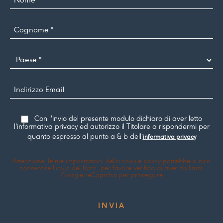
Cognome
*
Paese
Indirizzo
Email
Consenso
Con l'invio del presente modulo dichiaro di aver letto
l'informativa privacy ed autorizzo il Titolare a rispondermi per
quanto espresso al punto a & b dell’
informativa privacy
Attenzione: le tue impostazioni della cookie policy potrebbero non
consentire l'invio del form, per favore verifica di aver abilitato
Google reCaptcha per proseguire