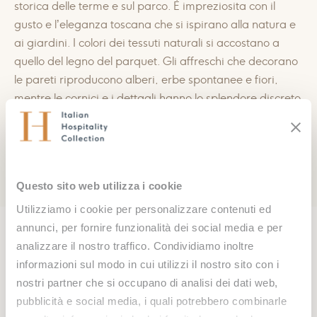
storica delle terme e sul parco. È impreziosita con il
gusto e l’eleganza toscana che si ispirano alla natura e
ai giardini. I colori dei tessuti naturali si accostano a
quello del legno del parquet. Gli affreschi che decorano
le pareti riproducono alberi, erbe spontanee e fiori,
mentre le cornici e i dettagli hanno lo splendore discreto
delle dorature antiche. Spaziosa e accogliente, con i
suoi 38 metri quadri, è ampliata ancora dalla terrazza
affacciata sul verde. Il bagno è in marmo dai toni caldi,
come una piccola spa personale.
Questo sito web utilizza i cookie
Utilizziamo i cookie per personalizzare contenuti ed
annunci, per fornire funzionalità dei social media e per
Memorie ed emozioni ancora
analizzare il nostro traffico. Condividiamo inoltre
tutte da scrivere, Grotta Giusti
informazioni sul modo in cui utilizzi il nostro sito con i
nostri partner che si occupano di analisi dei dati web,
ti attende
pubblicità e social media, i quali potrebbero combinarle